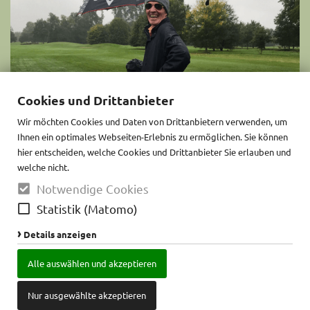
Cookies und Drittanbieter
Wir möchten Cookies und Daten von Drittanbietern verwenden, um
Ihnen ein optimales Webseiten-Erlebnis zu ermöglichen. Sie können
Team Captain
hier entscheiden, welche Cookies und Drittanbieter Sie erlauben und
welche nicht.
Tam Mooney
Notwendige Cookies
Tel.: 0174/1763303
Statistik (Matomo)
E-Mail: fridaytam@gmx.de
Details anzeigen
Alle auswählen und akzeptieren
Nur ausgewählte akzeptieren
Datenschutz
Impressum
Öffnungszeiten und Kontakt
Cookie-Einstellungen